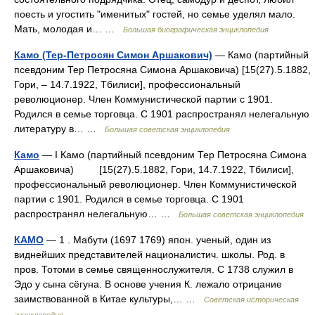
поесть и угостить "именитых" гостей, но семье уделял мало.
Мать, молодая и… …
Большая биографическая энциклопедия
Камо (Тер-Петросян Симон Аршакович)
— Камо (партийный
псевдоним Тер Петросяна Симона Аршаковича) [15(27).5.1882,
Гори, ‒ 14.7.1922, Тбилиси], профессиональный
революционер. Член Коммунистической партии с 1901.
Родился в семье торговца. С 1901 распространял нелегальную
литературу в… …
Большая советская энциклопедия
Камо
— I Камо (партийный псевдоним Тер Петросяна Симона
Аршаковича) [15(27).5.1882, Гори, 14.7.1922, Тбилиси],
профессиональный революционер. Член Коммунистической
партии с 1901. Родился в семье торговца. С 1901
распространял нелегальную… …
Большая советская энциклопедия
КАМО
— 1 . Мабути (1697 1769) япон. ученый, один из
виднейших представителей националистич. школы. Род. в
пров. Тотоми в семье священнослужителя. С 1738 служил в
Эдо у сына сёгуна. В основе учения К. лежало отрицание
заимствованной в Китае культуры,… …
Советская историческая