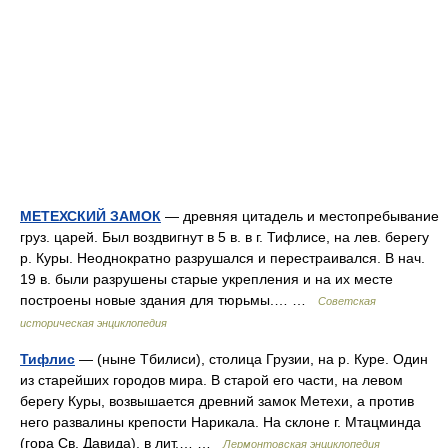
МЕТЕХСКИЙ ЗАМОК
— древняя цитадель и местопребывание
груз. царей. Был воздвигнут в 5 в. в г. Тифлисе, на лев. берегу
р. Куры. Неоднократно разрушался и перестраивался. В нач.
19 в. были разрушены старые укрепления и на их месте
построены новые здания для тюрьмы.… …
Советская
историческая энциклопедия
Тифлис
— (ныне Тбилиси), столица Грузии, на р. Куре. Один
из старейших городов мира. В старой его части, на левом
берегу Куры, возвышается древний замок Метехи, а против
него развалины крепости Нарикала. На склоне г. Мтацминда
(гора Св. Давида), в лит.… …
Лермонтовская энциклопедия