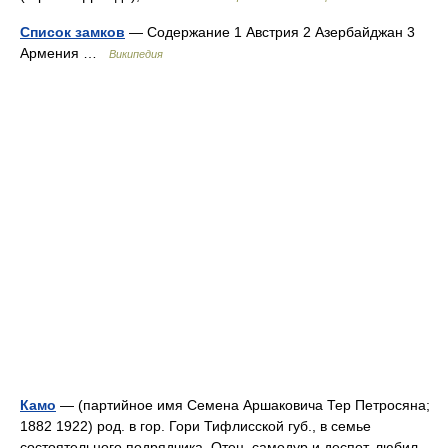
Список замков
— Содержание 1 Австрия 2 Азербайджан 3
Армения …
Википедия
Камо
— (партийное имя Семена Аршаковича Тер Петросяна;
1882 1922) род. в гор. Гори Тифлисской губ., в семье
состоятельного подрядчика. Отец, самодур и деспот, любил